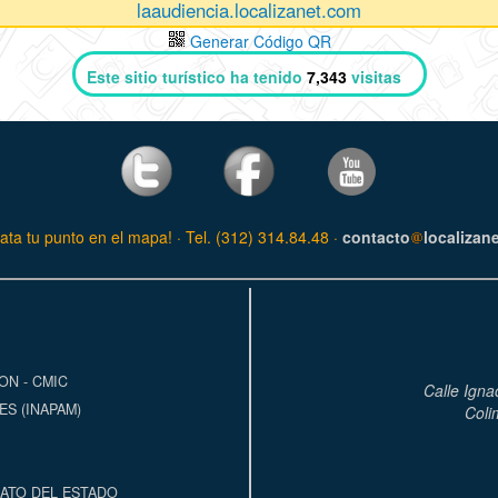
laaudiencia.localizanet.com
Generar Código QR
Este sitio turístico ha tenido
7,343
visitas
ata tu punto en el mapa! · Tel. (312) 314.84.48 ·
contacto
localizan
ON - CMIC
Calle Igna
S (INAPAM)
Coli
ATO DEL ESTADO