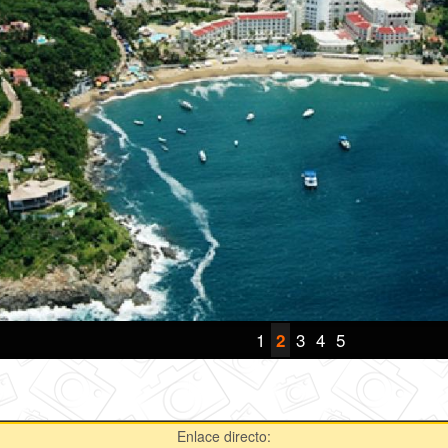
1
3
4
5
2
Enlace directo: