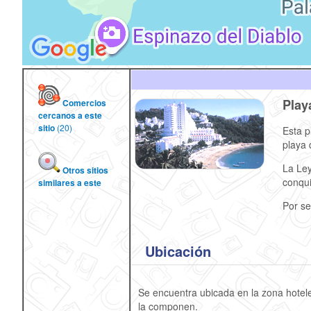
Play
Comercios
cercanos a este
sitio
(20)
Esta p
playa 
La Ley
Otros sitios
conqui
similares a este
Por se
Ubicación
Se encuentra ubicada en la zona hotele
la componen.